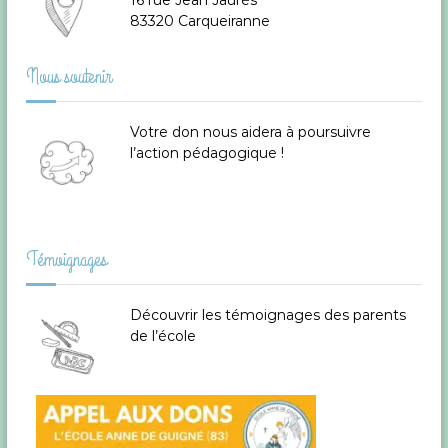
16 rue Jean Jaurès
t
83320 Carqueiranne
g
r
e
T
Nous soutenir
a
o
u
t
l
Votre don
nous aidera à poursuivre
o
l’action pédagogique !
n
i
e
t
o
H
y
è
n
Témoignages
r
e
d
s
Découvrir les témoignages des parents
d
de l’école
a
e
n
s
l
l
e
V
’
a