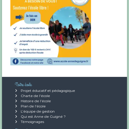
r
a
(
8
3
r
)
t
i
c
l
Notre école
e
Projet éducatif et pédagogique
Charte de l’école
Histoire de l’école
Plan de l’école
L’équipe de gestion
Qui est Anne de Guigné ?
Témoignages