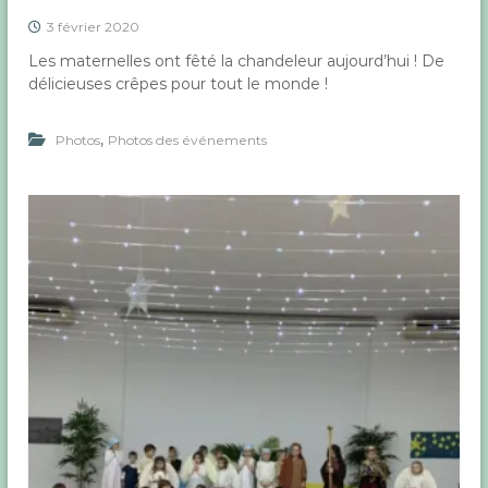
3 février 2020
Les maternelles ont fêté la chandeleur aujourd’hui ! De
délicieuses crêpes pour tout le monde !
,
Photos
Photos des événements