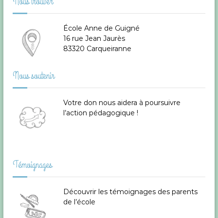
a
Nous trouver
v
École Anne de Guigné
16 rue Jean Jaurès
i
83320 Carqueiranne
g
Nous soutenir
a
Votre don
nous aidera à poursuivre
t
l’action pédagogique !
i
o
Témoignages
n
Découvrir les témoignages des parents
d
de l’école