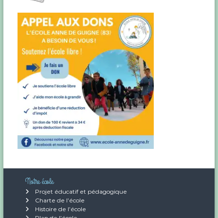
e
s
a
r
t
i
c
l
e
Notre école
Projet éducatif et pédagogique
s
Charte de l’école
Histoire de l’école
Plan de l’école