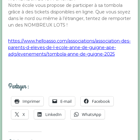
t
Notre école vous propose de participer à sa tombola
r
grâce à des tickets disponibles en ligne. Que vous soyez
e
dans le nord ou même à l’étranger, tentez de remporter
T
un des NOMBREUX LOTS !
o
u
l
https://www.helloasso.com/associations/association-des-
o
parents-d-eleves-de-l-ecole-anne-de-guigne-ape-
n
adg/evenements/tombola-anne-de-guigne-2025
e
t
H
y
è
r
Partager :
e
s
d
Imprimer
E-mail
Facebook
a
n
X
LinkedIn
WhatsApp
s
l
e
V
a