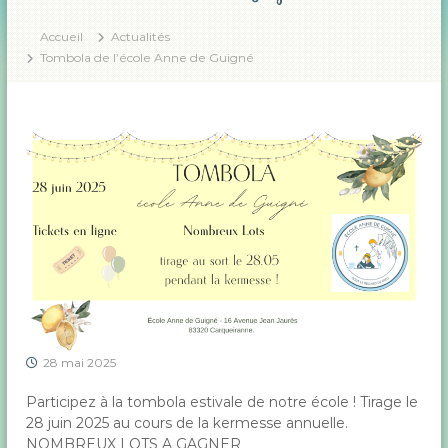
é
o
r
Accueil
Actualités
s
Tombola de l’école Anne de Guigné
c
o
n
t
r
a
t
à
C
a
r
q
u
e
i
r
a
28 mai 2025
n
n
Participez à la tombola estivale de notre école ! Tirage le
e
28 juin 2025 au cours de la kermesse annuelle.
e
n
NOMBREUX LOTS A GAGNER