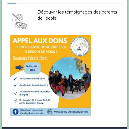
d
Découvrir les témoignages des parents
de l’école
e
l
’
a
r
t
i
c
l