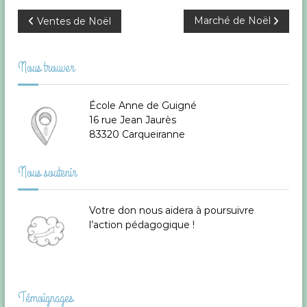
N
Marché de Noël
Ventes de Noël
a
Nous trouver
v
École Anne de Guigné
i
16 rue Jean Jaurès
83320 Carqueiranne
g
Nous soutenir
a
t
Votre don
nous aidera à poursuivre
l’action pédagogique !
i
o
n
Témoignages