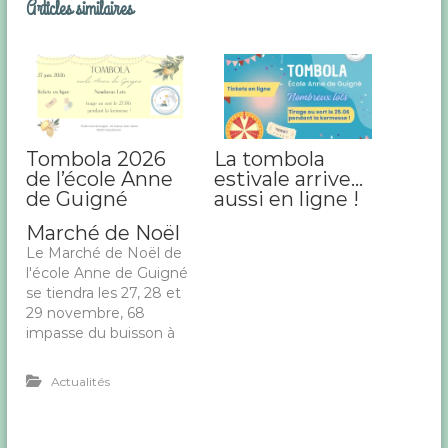
Articles similaires
r
(
8
3
)
Tombola 2026
La tombola
de l’école Anne
estivale arrive…
de Guigné
aussi en ligne !
Marché de Noël
Le Marché de Noël de
l'école Anne de Guigné
se tiendra les 27, 28 et
29 novembre, 68
impasse du buisson à
La Garde ! Venez
nombreux !
Actualités