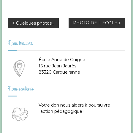
N
PHOTO DE L ECOLE
Quelques photos…
a
Nous trouver
v
École Anne de Guigné
i
16 rue Jean Jaurès
83320 Carqueiranne
g
Nous soutenir
a
t
Votre don
nous aidera à poursuivre
l’action pédagogique !
i
o