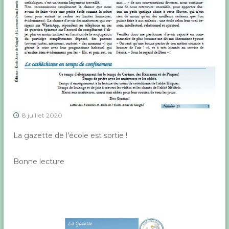
t
r
e
T
o
u
l
o
n
e
t
H
8 juillet 2020
y
è
La gazette de l’école est sortie !
r
e
s
Bonne lecture
d
a
n
s
l
e
V
a