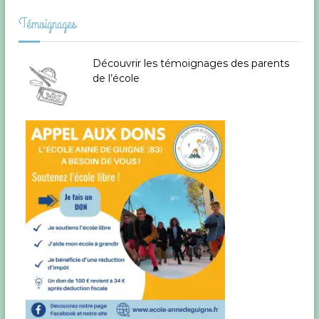
n
Témoignages
d
Découvrir les témoignages des parents
de l’école
e
l
’
a
r
t
i
c