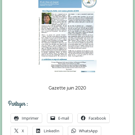
r
(
8
3
)
Gazette juin 2020
Partager :
Imprimer
E-mail
Facebook
X
LinkedIn
WhatsApp