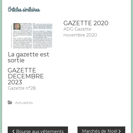
Articles similaires
GAZETTE 2020
ADG Gazette
novembre 2020
La gazette est
sortie
GAZETTE
DECEMBRE
2023
Gazette n°28
Actualités
N
Marchés de Noël
Bourse aux vêtements