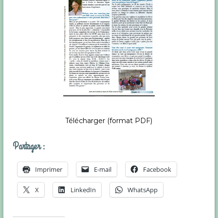
r
(
8
3
)
Télécharger (format PDF)
Partager :
Imprimer
E-mail
Facebook
X
LinkedIn
WhatsApp