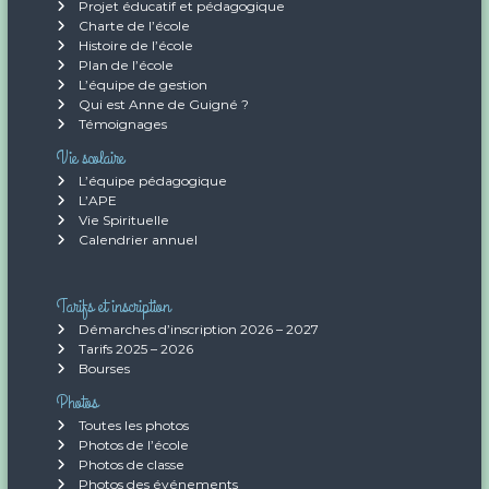
e
Projet éducatif et pédagogique
Charte de l’école
Histoire de l’école
Plan de l’école
L’équipe de gestion
Qui est Anne de Guigné ?
Témoignages
Vie scolaire
L’équipe pédagogique
L’APE
Vie Spirituelle
Calendrier annuel
Tarifs et inscription
Démarches d’inscription 2026 – 2027
Tarifs 2025 – 2026
Bourses
Photos
Toutes les photos
Photos de l’école
Photos de classe
Photos des événements