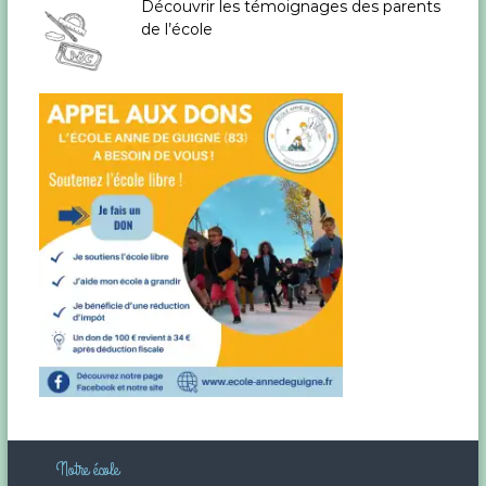
d
Découvrir les témoignages des parents
de l’école
e
l
’
a
r
t
i
c
l
Notre école