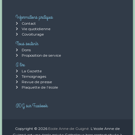
Informations pratiques
Contact
Vie quotidienne
Covoiturage
Nous soutenir
Dons
Proposition de service
A lire
La Gazette
Témoignages
Revue de presse
Plaquette de l’école
ADG sur Facebook
Copyright © 2026
Ecole Anne de Guigné.
L'école Anne de
Guigné est une école privée Catholique hors contrat située à