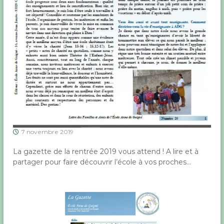
t
r
e
T
o
u
l
o
n
e
t
H
y
è
7 novembre 2019
r
e
s
La gazette de la rentrée 2019 vous attend ! A lire et à
d
partager pour faire découvrir l’école à vos proches…
a
n
s
l
e
V
a