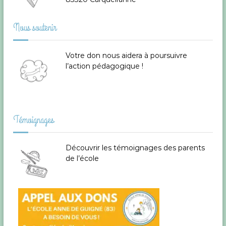
g
t
r
Nous soutenir
e
a
T
o
t
u
Votre don
nous aidera à poursuivre
l
l’action pédagogique !
o
i
n
e
o
t
H
y
n
Témoignages
è
r
d
e
Découvrir les témoignages des parents
s
de l’école
d
e
a
n
l
s
l
e
’
V
a