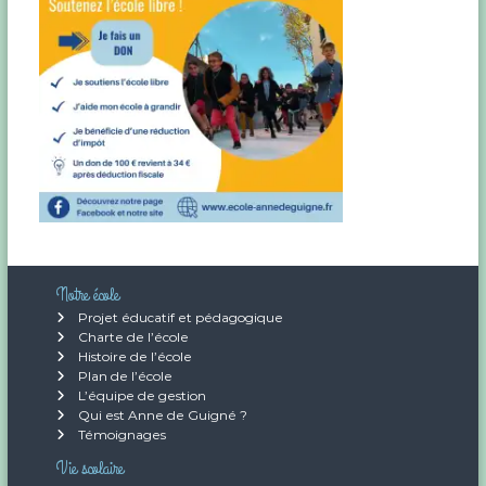
a
r
(
8
r
3
)
t
i
c
l
Notre école
e
Projet éducatif et pédagogique
Charte de l’école
Histoire de l’école
Plan de l’école
L’équipe de gestion
Qui est Anne de Guigné ?
Témoignages
Vie scolaire