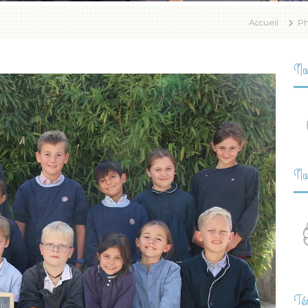
Accueil
Ph
Nou
Nou
Té