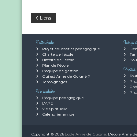
N
Liens
a
Notre école
Tarifs 
v
Projet éducatif et pédagogique
Dém
Charte de l’école
Tari
i
Histoire de l’école
Bou
Plan de l’école
Photos
g
L’équipe de gestion
Tout
Qui est Anne de Guigné ?
Phot
Témoignages
a
Pho
Vie scolaire
Pho
L’équipe pédagogique
t
L’APE
Vie Spirituelle
i
Calendrier annuel
o
Copyright © 2026
Ecole Anne de Guigné.
L'école Anne de 