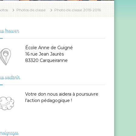
otos
Photos de classe
Photo de classe 2015-2016
s trouver
École Anne de Guigné
16 rue Jean Jaurès
83320 Carqueiranne
s soutenir
Votre don
nous aidera à poursuivre
l’action pédagogique !
moignages