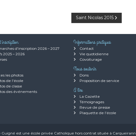
Saint Nicolas 2015
et inscription
Informations pratiques
arches d’inscription 2026 – 2027
Contact
fs 2025 – 2026
Vie quotidienne
rses
Covoiturage
Nous soutenir
es les photos
Dons
os de l’école
Proposition de service
tos de classe
A lire
tos des événements
La Gazette
Témoignages
Revue de presse
Plaquette de l’école
Guigné est une école privée Catholique hors contrat située à Carqueiranne